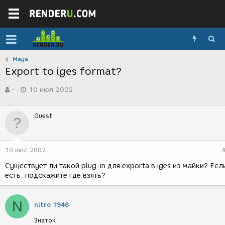
Maya
Export to iges format?
А
Д
-
10 июл 2002
в
а
т
т
о
а
Guest
р
с
т
о
е
з
м
д
10 июл 2002
ы
а
н
Существует ли такой plug-in для exporta в iges из майки? Есл
и
есть, подскажите где взять?
я
N
nitro 1946
Знаток