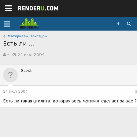
Материалы, текстуры
Есть ли ...
А
Д
-
24 июл 2004
в
а
т
т
о
а
Guest
р
с
т
о
е
з
м
д
24 июл 2004
ы
а
н
Есть ли такая утилита, которая весь мэппинг сделает за вас ?
и
я