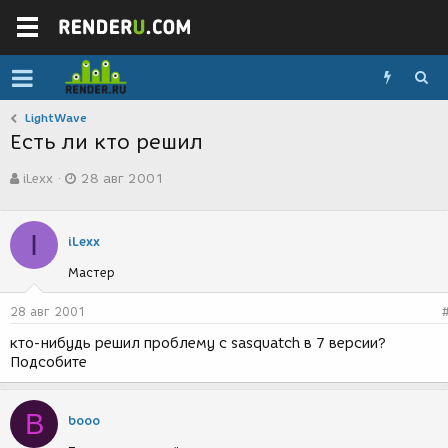
LightWave
Есть ли кто решил
А
Д
iLexx
28 авг 2001
в
а
т
т
о
а
I
р
с
iLexx
т
о
Мастер
е
з
м
д
ы
а
28 авг 2001
н
кто-нибудь решил проблему с sasquatch в 7 версии?
и
Подсобите
я
B
booo