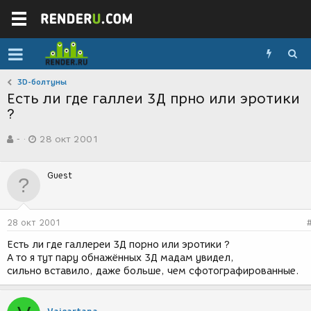
3D-болтуны
Есть ли где галлеи 3Д прно или эротики
?
А
Д
-
28 окт 2001
в
а
т
т
о
а
Guest
р
с
т
о
е
з
м
д
28 окт 2001
ы
а
н
Есть ли где галлереи 3Д порно или эротики ?
и
А то я тут пару обнажённых 3Д мадам увидел,
я
сильно вставило, даже больше, чем сфотографированные.