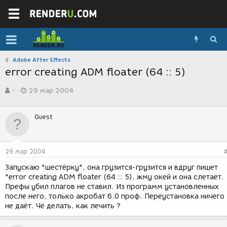
Adobe After Effects
error creating ADM floater (64 :: 5)
А
Д
-
29 мар 2004
в
а
т
т
о
а
Guest
р
с
т
о
е
з
м
д
29 мар 2004
ы
а
н
Запускаю "шестёрку", она грузится-грузится и вдруг пишет
и
"error creating ADM floater (64 :: 5), жму окей и она слетает.
я
Префы убил плагов не ставил. Из программ установленных
после него, только акробат 6.0 проф. Переустановка ничего
не даёт. Чё делать, как лечить ?