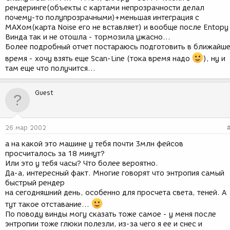
рендеринге(объекты с картами непрозрачности делал
почему-то полупрозрачными)+меньшая интеграция с
МАХом(карта Noise его не вставляет) и вообще после Entopy
Винда так и не отошла - тормозила ужасно...
Более подробный отчет постараюсь подготовить в ближайш
время - хочу взять еще Scan-Line (тока время надо
), ну и
там еще что получится...
Guest
26 мар 2002
а на какой это машине у тебя почти 3млн фейсов
просчиталось за 18 минут?
Или это у тебя часы? Что более вероятно.
Да-а, интересный факт. Многие говорят что энтропия самый
быстрый рендер
на сегодняшний день, особенно для просчета света, теней. А
тут такое отставание...
По поводу винды могу сказать тоже самое - у меня после
энтропии тоже глюки полезли, из-за чего я ее и снес и