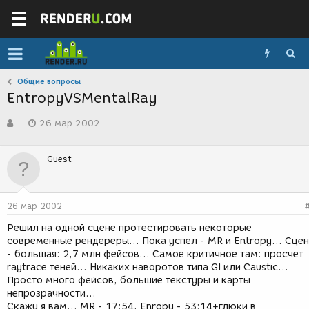
Общие вопросы
EntropyVSMentalRay
А
Д
-
26 мар 2002
в
а
т
т
о
а
Guest
р
с
т
о
е
з
м
д
26 мар 2002
ы
а
н
Решил на одной сцене протестировать некоторые
и
современные рендереры... Пока успел - MR и Entropy... Сце
я
- большая: 2,7 млн фейсов... Самое критичное там: просчет
raytrace теней... Никаких наворотов типа GI или Caustic...
Просто много фейсов, большие текстуры и карты
непрозрачности...
Скажу я вам... MR - 17:54, Enropy - 53:14+глюки в