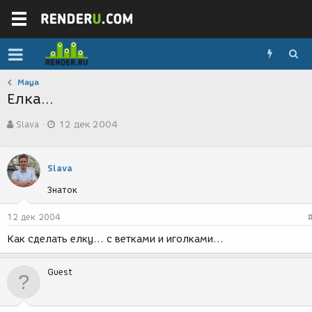
Maya
Елка...
А
Д
Slava
12 дек 2004
в
а
т
т
о
а
р
с
Slava
т
о
Знаток
е
з
м
д
ы
а
12 дек 2004
н
Как сделать елку... с ветками и иголками...
и
я
Guest