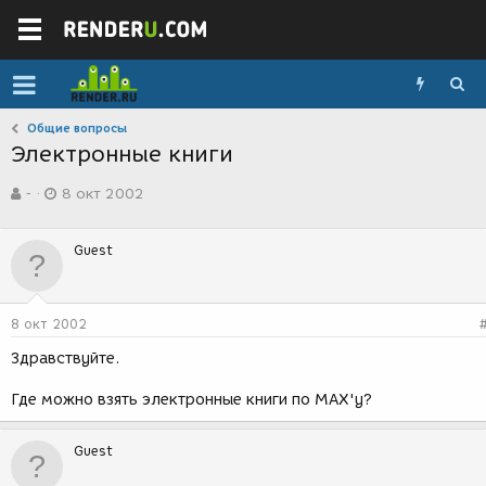
Общие вопросы
Электронные книги
А
Д
-
8 окт 2002
в
а
т
т
о
а
Guest
р
с
т
о
е
з
м
д
8 окт 2002
ы
а
н
Здравствуйте.
и
я
Где можно взять электронные книги по MAX'y?
Guest