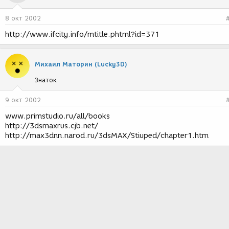
8 окт 2002
http://www.ifcity.info/mtitle.phtml?id=371
Михаил Маторин (Lucky3D)
Знаток
9 окт 2002
www.primstudio.ru/all/books
http://3dsmaxrus.cjb.net/
http://max3dnn.narod.ru/3dsMAX/Stiuped/chapter1.htm