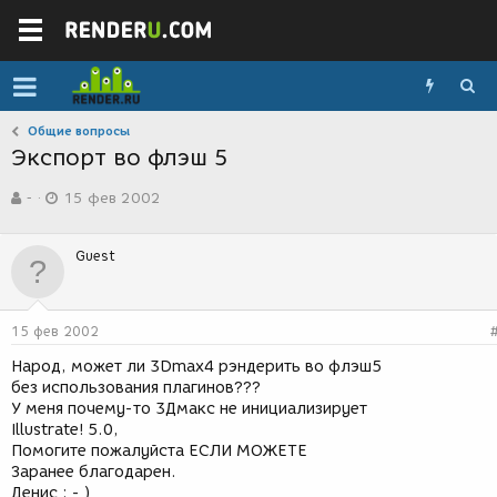
Общие вопросы
Экспорт во флэш 5
А
Д
-
15 фев 2002
в
а
т
т
о
а
Guest
р
с
т
о
е
з
м
д
15 фев 2002
ы
а
н
Народ, может ли 3Dmax4 рэндерить во флэш5
и
без использования плагинов???
я
У меня почему-то 3Дмакс не инициализирует
Illustrate! 5.0,
Помогите пожалуйста ЕСЛИ МОЖЕТЕ
Заранее благодарен.
Денис : - )