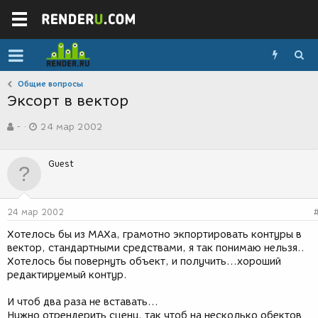
Общие вопросы
Эксорт в вектор
А
Д
-
24 мар 2002
в
а
т
т
о
а
Guest
р
с
т
о
е
з
м
д
24 мар 2002
ы
а
н
Хотелось бы из МАХа, грамотно экпортировать контуры в
и
вектор, стандартными средствами, я так понимаю нельзя..
я
Хотелось бы повернуть объект, и получить...хороший
редактируемый контур.
И чтоб два раза не вставать...
Нужно отрендерить сцену, так чтоб на несколько обектов