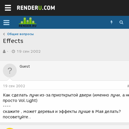
Общие вопросы
Effects
А
Д
-
19 сен 2002
в
а
т
т
о
а
Guest
р
с
т
о
е
з
м
д
19 сен 2002
ы
а
н
Как сделать лучи из-за приоткрытой двери (именно лучи, а н
и
просто Vol.Light)
я
----
скажите , может деревья и эффекты лучше в Мая делать?
посоветуйте..