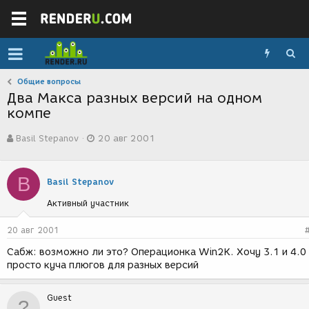
Общие вопросы
Два Макса разных версий на одном
компе
А
Д
Basil Stepanov
20 авг 2001
в
а
т
т
о
а
B
р
с
Basil Stepanov
т
о
Активный участник
е
з
м
д
ы
а
20 авг 2001
н
Сабж: возможно ли это? Операционка Win2K. Хочу 3.1 и 4.0 
и
просто куча плюгов для разных версий
я
Guest