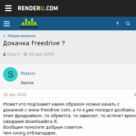
Общие вопросы
Докачка freedrive ?
А
Д
Stas(+)
26 дек 2000
в
а
т
т
о
а
S
р
с
Stas(+)
т
о
Знаток
е
з
м
д
ы
а
26 дек 2000
н
Может кто подскажет каким образом можно качать с
и
докачкой с www.freedrive.com, а то я уже поседел долбаясь
я
этим фридрайвом, то обрвется, то зависнет, то истечет врем
ожидания downloadera IE.
Вообщим помогите добрым советом.
Чем смогу отблагодарю.