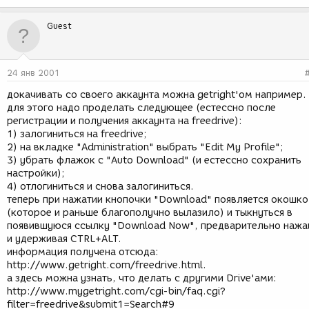
Guest
24 янв 2001
докачивать со своего аккаунта можна getright'ом например.
для этого надо проделать следующее (естессно после
регистрации и получения аккаунта на freedrive):
1) залогиниться на freedrive;
2) на вкладке "Administration" выбрать "Edit My Profile";
3) убрать флажок с "Auto Download" (и естессно сохранить
настройки);
4) отлогиниться и снова залогиниться.
теперь при нажатии кнопочки "Download" появляется окошко
(которое и раньше благополучно вылазило) и тыкнуться в
появившуюся ссылку "Download Now", предварительно нажа
и удерживая CTRL+ALT.
информация получена отсюда:
http://www.getright.com/freedrive.html.
а здесь можна узнать, что делать с другими Drive'ами:
http://www.mygetright.com/cgi-bin/faq.cgi?
filter=freedrive&submit1=Search#9