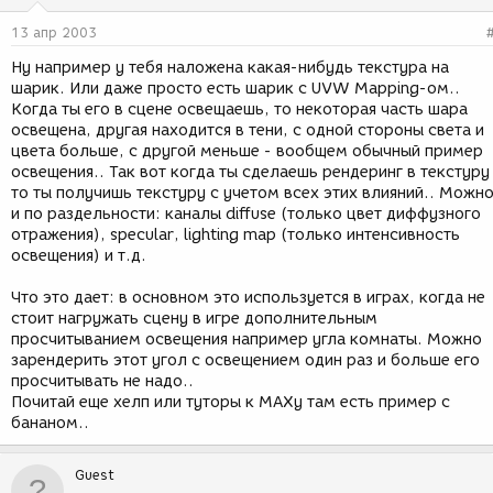
13 апр 2003
Ну например у тебя наложена какая-нибудь текстура на
шарик. Или даже просто есть шарик с UVW Mapping-ом..
Когда ты его в сцене освещаешь, то некоторая часть шара
освещена, другая находится в тени, с одной стороны света и
цвета больше, с другой меньше - вообщем обычный пример
освещения.. Так вот когда ты сделаешь рендеринг в текстуру
то ты получишь текстуру с учетом всех этих влияний.. Можн
и по раздельности: каналы diffuse (только цвет диффузного
отражения), specular, lighting map (только интенсивность
освещения) и т.д.
Что это дает: в основном это используется в играх, когда не
стоит нагружать сцену в игре дополнительным
просчитыванием освещения например угла комнаты. Можно
зарендерить этот угол с освещением один раз и больше его
просчитывать не надо..
Почитай еще хелп или туторы к МАХу там есть пример с
бананом..
Guest