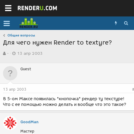
Общие вопросы
Для чего нужен Render to textyre?
А
Д
-
13 апр 2003
в
а
т
т
о
а
Guest
р
с
т
о
е
з
м
д
13 апр 2003
ы
а
н
В 5-ом Максе появилась "кнопочка" рендер ту текстуре!
и
Что с ее помощью можно делать и вообще что это такое?
я
GoodMan
Мастер