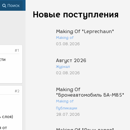
Поиск
Новые поступления
Making Of "Leprechaun"
Making of
03.08.2026
#1
сти
Август 2026
Журнал
02.08.2026
Making Of
#2
"Бронеавтомобиль БА-М85"
Making of
Публикации
28.07.2026
ь слоя)
я от