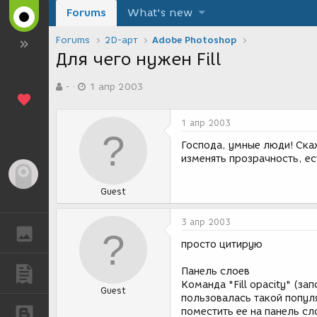
Forums
What's new
Forums
2D-арт
Adobe Photoshop
Для чего нужен Fill
А
Д
-
1 апр 2003
в
а
т
т
о
а
1 апр 2003
р
с
т
о
Господа, умные люди! Скаж
е
з
изменять прозрачность, ес
м
д
Гость
ы
а
Guest
н
и
я
3 апр 2003
ГАЛЕРЕЯ
просто цитирую
Панель слоев
ПУБЛИКАЦИИ
Команда "Fill opacity" (за
Guest
пользовалась такой попул
поместить ее на панель сл
БЛОГИ