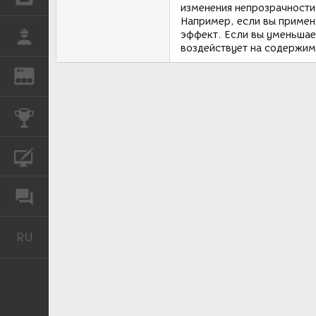
изменения непрозрачности 
Например, если вы применя
эффект. Если вы уменьшае
РАБОТА
воздействует на содержим
REN
ЖУРНАЛ
КОНКУРСЫ
КУРСЫ
ФОРУМ
RU
Русский