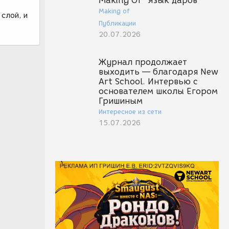
Making Of "Язык даров"
Making of
 слой, и
Публикации
20.07.2026
Журнал продолжает
выходить — благодаря New
Art School. Интервью с
основателем школы Егором
Гришиным
Интересное из сети
15.07.2026