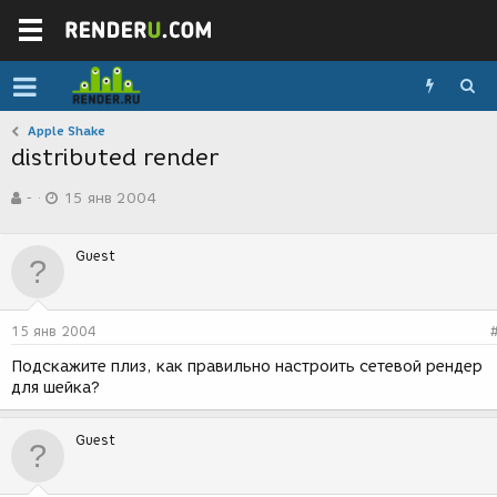
Apple Shake
distributed render
А
Д
-
15 янв 2004
в
а
т
т
о
а
Guest
р
с
т
о
е
з
м
д
15 янв 2004
ы
а
н
Подскажите плиз, как правильно настроить сетевой рендер
и
для шейка?
я
Guest