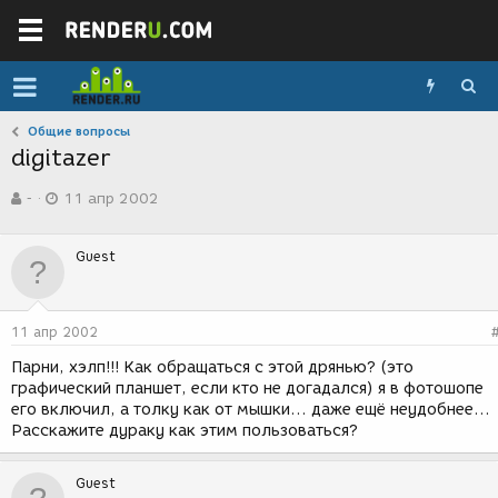
Общие вопросы
digitazer
А
Д
-
11 апр 2002
в
а
т
т
о
а
Guest
р
с
т
о
е
з
м
д
11 апр 2002
ы
а
н
Парни, хэлп!!! Как обращаться с этой дрянью? (это
и
графический планшет, если кто не догадался) я в фотошопе
я
его включил, а толку как от мышки... даже ещё неудобнее...
Расскажите дураку как этим пользоваться?
Guest