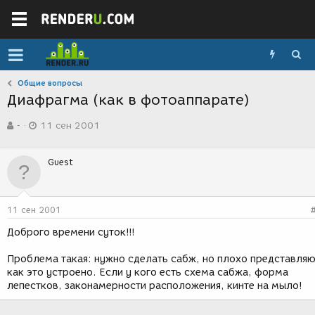
Общие вопросы
Диафрагма (как в фотоаппарате)
А
Д
-
11 сен 2001
в
а
т
т
о
а
Guest
р
с
т
о
е
з
м
д
11 сен 2001
ы
а
н
Доброго времени суток!!!
и
я
Проблема такая: нужно сделать сабж, но плохо представля
как это устроено. Если у кого есть схема сабжа, форма
лепестков, законамерности расположения, кинте на мыло!