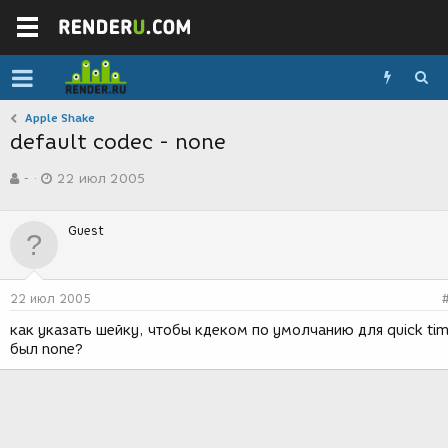
Apple Shake
default codec - none
А
Д
-
22 июл 2005
в
а
т
т
о
а
Guest
р
с
т
о
е
з
м
д
22 июл 2005
ы
а
н
как указать шейку, чтобы кдеком по умолчанию для quick ti
и
был none?
я