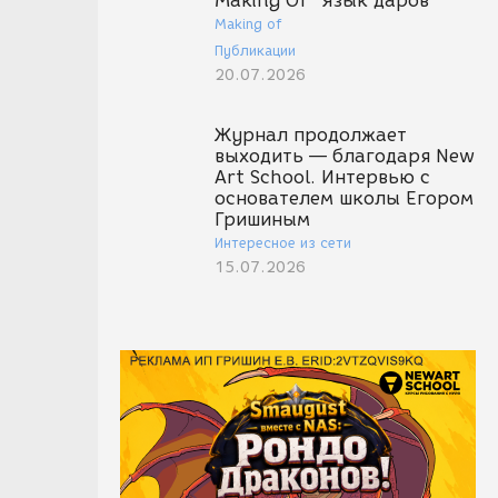
Making Of "Язык даров"
Making of
Публикации
20.07.2026
Журнал продолжает
выходить — благодаря New
Art School. Интервью с
основателем школы Егором
Гришиным
Интересное из сети
15.07.2026