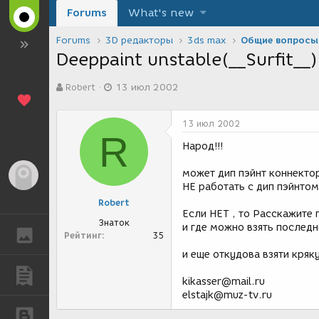
Forums
What's new
Forums
3D редакторы
3ds max
Общие вопросы
Deeppaint unstable(__Surfit__)
А
Д
Robert
13 июл 2002
в
а
т
т
о
а
13 июл 2002
р
с
R
т
о
Народ!!!
е
з
м
д
может дип пэйнт коннектор
Гость
ы
а
НЕ работать с дип пэйнтом
н
Robert
и
Если НЕТ , то Расскажите
я
Знаток
и где можно взять последн
ГАЛЕРЕЯ
Рейтинг
35
и еще откудова взяти кряку
ПУБЛИКАЦИИ
kikasser@mail.ru
elstajk@muz-tv.ru
БЛОГИ