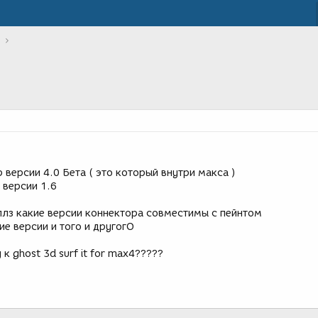
 версии 4.0 Бета ( это который внутри макса )
 версии 1.6
 плз какие версии коннектора совместимы с пейнтом
ие версии и того и другогО
 к ghost 3d surf it for max4?????