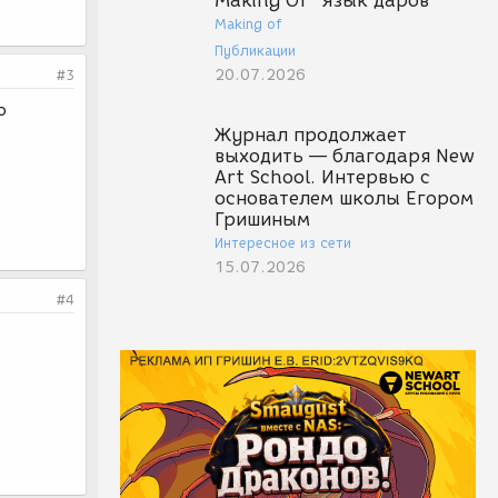
Making Of "Язык даров"
Making of
Публикации
20.07.2026
#3
о
Журнал продолжает
выходить — благодаря New
Art School. Интервью с
основателем школы Егором
Гришиным
Интересное из сети
15.07.2026
#4