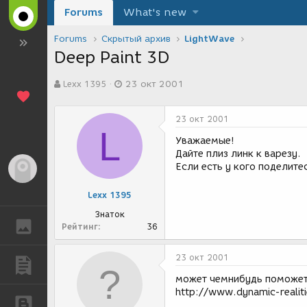
Forums
What's new
Forums
Скрытый архив
LightWave
Deep Paint 3D
А
Д
Lexx 1395
23 окт 2001
в
а
т
т
о
а
23 окт 2001
р
с
L
т
о
Уважаемые!
е
з
Дайте плиз линк к варезу.
м
д
Если есть у кого поделите
Гость
ы
а
н
Lexx 1395
и
я
Знаток
ГАЛЕРЕЯ
Рейтинг
36
23 окт 2001
ПУБЛИКАЦИИ
может чемнибудь поможе
http://www.dynamic-realit
БЛОГИ