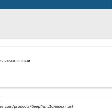
сь впечатлениями
т
ies.com/products/DeepPaint3d/index.html