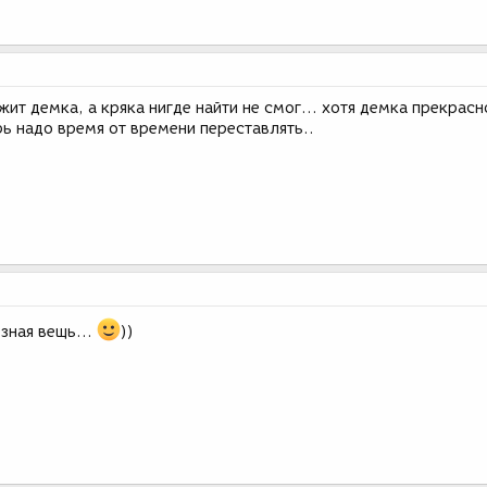
жит демка, а кряка нигде найти не смог... хотя демка прекрасн
ь надо время от времени переставлять..
езная вещь...
))