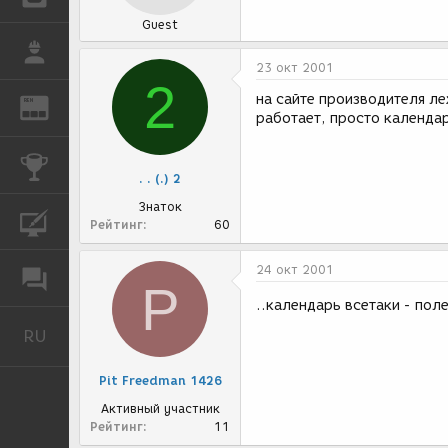
Guest
РАБОТА
23 окт 2001
2
на сайте производителя ле
REN
ЖУРНАЛ
работает, просто календар
КОНКУРСЫ
. . (.) 2
Знаток
КУРСЫ
Рейтинг
60
24 окт 2001
ФОРУМ
P
..календарь всетаки - пол
RU
Русский
Pit Freedman 1426
Активный участник
Рейтинг
11