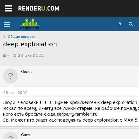
Общие вопросы
deep exploration
А
Д
-
28 окт 2002
в
а
т
т
о
а
Guest
р
с
т
о
е
з
м
д
28 окт 2002
ы
а
н
Люди, человеки ! ! ! ! ! ! Нужен кряк/кейген к deep exploration
и
Искал по всему и-нету все линки старые, не рабочие пожалус
я
кого есть бросьте сюда serpar@rambler.ru
ЗЫ Может кто знает как подружить deep exploration с MAX 5 
Guest