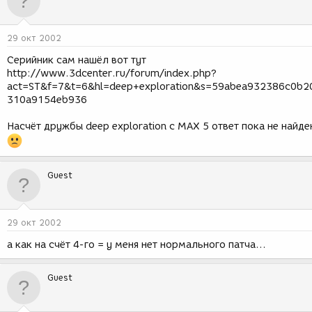
29 окт 2002
Серийник сам нашёл вот тут
http://www.3dcenter.ru/forum/index.php?
act=ST&f=7&t=6&hl=deep+exploration&s=59abea932386c0b2
310a9154eb936
Насчёт дружбы deep exploration с MAX 5 ответ пока не найде
Guest
29 окт 2002
а как на счёт 4-го = у меня нет нормального патча...
Guest