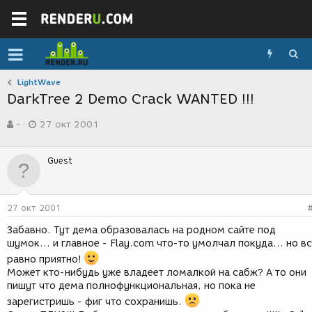
LightWave
DarkTree 2 Demo Crack WANTED !!!
А
Д
-
27 окт 2001
в
а
т
т
о
а
Guest
р
с
т
о
е
з
м
д
27 окт 2001
ы
а
н
Забавно. Тут дема образовалась на родном сайте под
и
шумок... и главное - Flay.com что-то умолчал покуда... но в
я
равно приятно!
Может кто-нибудь уже владеет ломалкой на сабж? А то они
пишут что дема полнофункциональная, но пока не
зарегистришь - фиг что сохранишь.