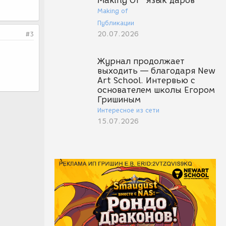
Making Of "Язык даров"
Making of
Публикации
20.07.2026
#3
Журнал продолжает
выходить — благодаря New
Art School. Интервью с
основателем школы Егором
Гришиным
Интересное из сети
15.07.2026