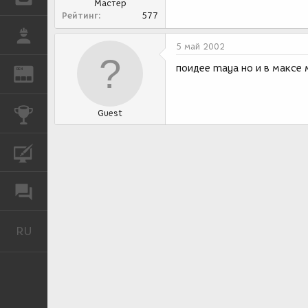
Мастер
Рейтинг
577
РАБОТА
5 май 2002
поидее maya но и в максе
REN
ЖУРНАЛ
КОНКУРСЫ
Guest
КУРСЫ
ФОРУМ
RU
Русский