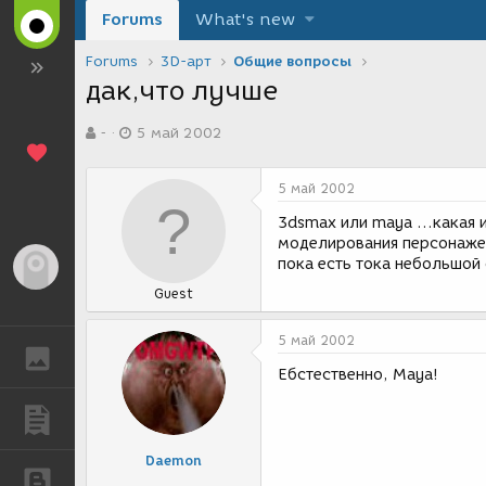
Forums
What's new
Forums
3D-арт
Общие вопросы
дак,что лучше
А
Д
-
5 май 2002
в
а
т
т
о
а
5 май 2002
р
с
т
о
3dsmax или maya ...какая
е
з
моделирования персонажей
м
д
пока есть тока небольшой 
Гость
ы
а
Guest
н
и
я
5 май 2002
ГАЛЕРЕЯ
Ебстественно, Maya!
ПУБЛИКАЦИИ
Daemon
БЛОГИ