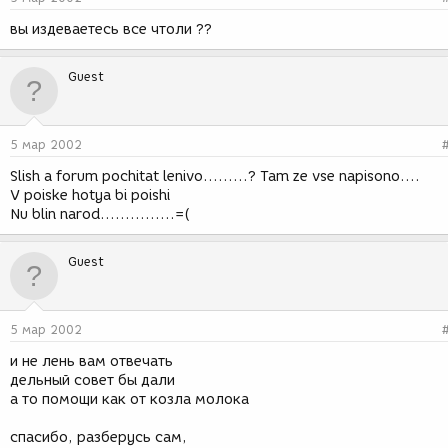
вы издеваетесь все чтоли ??
Guest
5 мар 2002
Slish a forum pochitat lenivo.........? Tam ze vse napisono....
V poiske hotya bi poishi
Nu blin narod...............=(
Guest
5 мар 2002
и не лень вам отвечать
дельный совет бы дали
а то помощи как от козла молока
спасибо, разберусь сам,