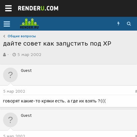
Общие вопросы
дайте совет как запустить под XP
А
Д
-
5 мар 2002
в
а
т
т
о
а
Guest
р
с
т
о
е
з
м
д
5 мар 2002
ы
а
н
говорят какие-то кряки есть, а где их взять ?(((
и
я
Guest
5 мар 2002