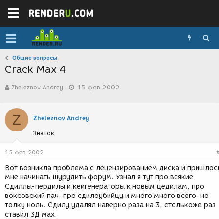
Общие вопросы
Crack Max 4
А
Д
Zheleznov Andrey
15 фев 2002
в
а
т
т
о
а
Z
р
с
Zheleznov Andrey
т
о
Знаток
е
з
м
д
ы
а
15 фев 2002
н
Вот возникла проблема с лецензированием диска и пришлос
и
мне начинать шурудить форум. Узнал я тут про всякие
я
Сдиллы-пердилы и кейгенераторы к новым цедилам, про
воксовский пач, про сдилоубийцу и много много всего, но
толку ноль. Сдилу удалял наверно раза на 3, столькоже раз
ставил 3Д мах.