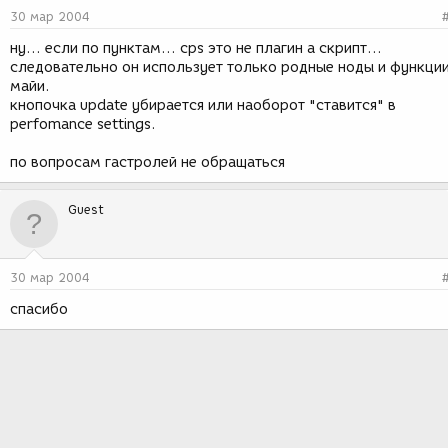
30 мар 2004
ну... если по пунктам... сps это не плагин а скрипт...
следовательно он использует только родные ноды и функци
майи.
кнопочка update убирается или наоборот "ставится" в
perfomance settings.
по вопросам гастролей не обращаться
Guest
30 мар 2004
спасибо