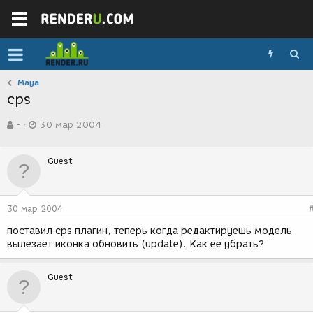
Maya
cps
А
Д
-
30 мар 2004
в
а
т
т
о
а
Guest
р
с
т
о
е
з
м
д
30 мар 2004
ы
а
н
поставил cps плагин, теперь когда редактируешь модель
и
вылезает иконка обновить (update). Как ее убрать?
я
Guest