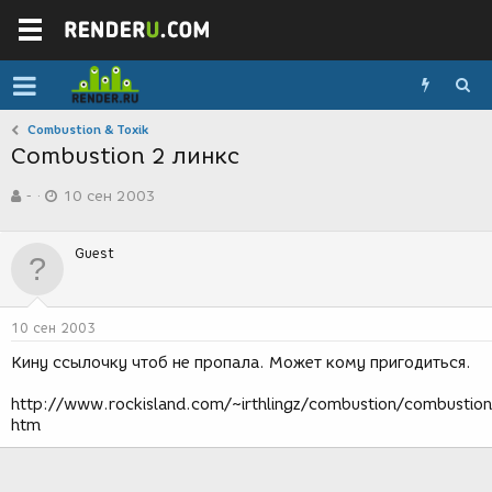
Combustion & Toxik
Combustion 2 линкс
А
Д
-
10 сен 2003
в
а
т
т
о
а
Guest
р
с
т
о
е
з
м
д
10 сен 2003
ы
а
н
Кину ссылочку чтоб не пропала. Может кому пригодиться.
и
я
http://www.rockisland.com/~irthlingz/combustion/combustion
htm