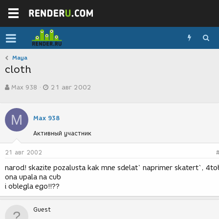
Maya
cloth
А
Д
Max 938
21 авг 2002
в
а
т
т
о
а
M
р
с
Max 938
т
о
Активный участник
е
з
м
д
ы
а
21 авг 2002
н
narod! skazite pozalusta kak mne sdelat` naprimer skatert`, 4to
и
ona upala na cub
я
i oblegla ego!!??
Guest