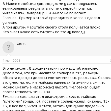
В Максе с любыми доп. модулями у меня получались
великолепные результаты почти с первой попытки.
Читал хелпы, литературу, и ничего не помогает.
Главное. Пример который приводится в хелпе я сделал
успешно.
А при другом масштабе своего стола получается плохо.
Кто знает какие есть сикреты по этому поводу.
Guest
4 июн 2001
Это не секрет. В документации про масштаб написано.
Дело в том, что при масштабе солвера в "1", размеры
объекта одежды должны соответствовать реальным. Скаже
это уместно, если в майских единицах (а именно в см, что
можно указать в настройках) высота "человека" будет
соответствовать 160 - 180.
Ежели вы сделали стол диаметром в десять майских
"клеточек" грида, :о), поставьте солвер-скейл, скажем, 12-
13, и всё получится. Кстати, читать док лучше предельно
внимательно, а не пробегая глазами - сам многократно