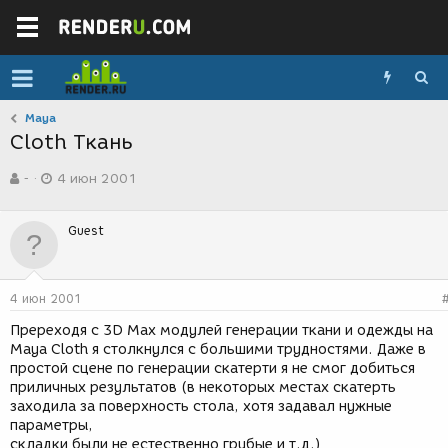
Maya
Cloth Ткань
А
Д
-
4 июн 2001
в
а
т
т
о
а
Guest
р
с
т
о
е
з
м
д
4 июн 2001
ы
а
н
Пререходя с 3D Max модулей генерации ткани и одежды на
и
Maya Cloth я столкнулся с большими трудностями. Даже в
я
простой сцене по генерации скатерти я не смог добиться
приличных результатов (в некоторых местах скатерть
заходила за поверхность стола, хотя задавал нужные
параметры,
складки были не естественно грубые и т.д.)