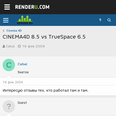
Cinema 4D
CINEMA4D 8.5 vs TrueSpace 6.5
А
Д
Cabal
16 фев 2004
в
а
т
т
о
а
р
с
C
Cabal
т
о
е
з
Знаток
м
д
ы
а
16 фев 2004
н
и
Интересую отзывы тех, кто работал там и там.
я
Guest