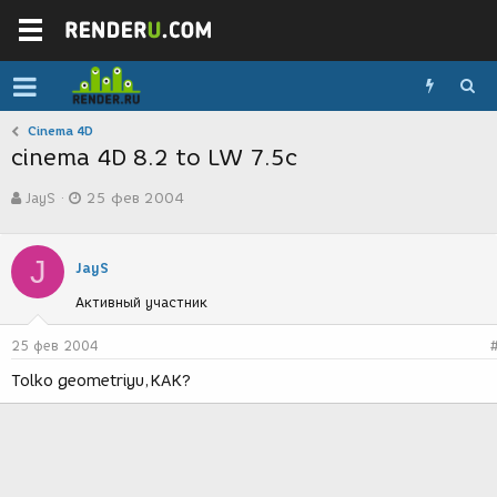
Cinema 4D
cinema 4D 8.2 to LW 7.5c
А
Д
JayS
25 фев 2004
в
а
т
т
о
а
J
р
с
JayS
т
о
Активный участник
е
з
м
д
ы
а
25 фев 2004
н
Tolko geometriyu,KAK?
и
я