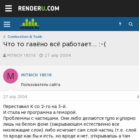
Combustion & Toxik
Что то гавёно всё работает... :-(
А
Д
MITRICH 18516
27 апр 2004
в
а
т
т
о
а
M
р
с
MITRICH 18516
т
о
Пользователь сайта
е
з
м
д
ы
а
27 апр 2004
н
Переставил К со 2-го на 3-й.
и
И стала не программа а геморой.
я
Проблеммы с частицами. Они либо делаются тупо и упорно
лишь на белом фоне (закрывающем естественно все
низлежащие слои) либо исчезает сам слой частиц (т.е. слой
то вроде как бы и есть, но вроде и нет, открываешь а там