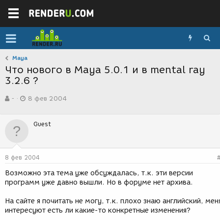
Maya
Что нового в Maya 5.0.1 и в mental ray
3.2.6 ?
А
Д
-
8 фев 2004
в
а
т
т
о
а
Guest
р
с
т
о
е
з
м
д
8 фев 2004
ы
а
н
Возможно эта тема уже обсуждалась, т.к. эти версии
и
программ уже давно вышли. Но в форуме нет архива.
я
На сайте я почитать не могу, т.к. плохо знаю английский, мен
интересуют есть ли какие-то конкретные изменения?