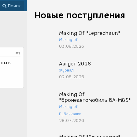
Поиск
Новые поступления
Making Of "Leprechaun"
Making of
03.08.2026
#1
оты в
Август 2026
Журнал
02.08.2026
Making Of
"Бронеавтомобиль БА-М85"
Making of
Публикации
28.07.2026