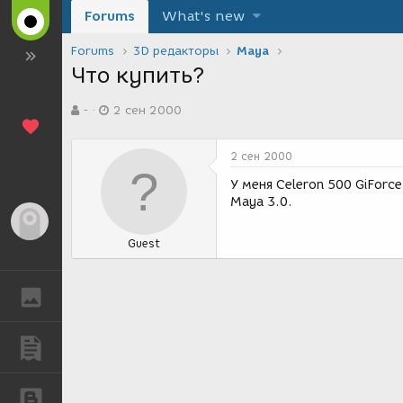
Forums
What's new
Forums
3D редакторы
Maya
Что купить?
А
Д
-
2 сен 2000
в
а
т
т
о
а
2 сен 2000
р
с
т
о
У меня Celeron 500 GiForc
е
з
Maya 3.0.
м
д
Гость
ы
а
Guest
н
и
я
ГАЛЕРЕЯ
ПУБЛИКАЦИИ
БЛОГИ