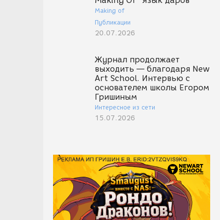
Making Of "Язык даров"
Making of
Публикации
20.07.2026
Журнал продолжает
выходить — благодаря New
Art School. Интервью с
основателем школы Егором
Гришиным
Интересное из сети
15.07.2026