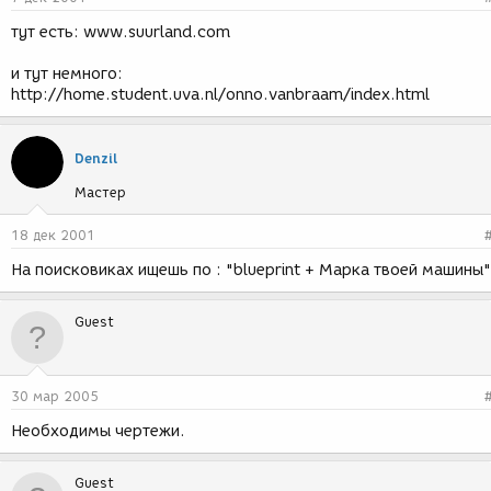
тут есть: www.suurland.com
и тут немного:
http://home.student.uva.nl/onno.vanbraam/index.html
Denzil
Мастер
18 дек 2001
На поисковиках ищешь по : "blueprint + Марка твоей машины"
Guest
30 мар 2005
Необходимы чертежи.
Guest