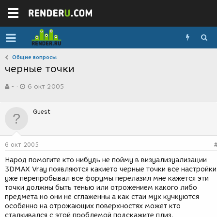
Общие вопросы
черные точки
А
Д
-
6 окт 2005
в
а
т
т
о
а
Guest
р
с
т
о
е
з
м
д
6 окт 2005
ы
а
н
Народ помогите кто нибудь не пойму в визуализуализации
и
3DMAX Vray появляются какието черные точки все настройки
я
уже перепробывал все форумы перелазил мне кажется эти
точки должны быть тенью или отрожением какого либо
предмета но они не сглаженны а как стаи мух кучкуются
особенно на отрожающих поверхностях может кто
сталкивался с этой проблемой подскажите плиз.