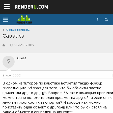
Общие вопросы
Caustics
А
Д
-
9 июн 2002
в
а
т
т
о
а
Guest
р
с
т
о
е
з
м
д
9 июн 2002
ы
а
н
В одном из туторов по каустике встретил такую фразу:
и
"используйте 3d snap для того, что бы объекты плотно
я
прилегали друг к другу". Вопрос: "А как с помощью привязки
можно точно положить один предмет на другой, а если он не
лежит в плосткостях вьюпортов? И вообще как можно
приставить один объект к другому или что бы он стоял на
одном объекте и опирался на другой?"