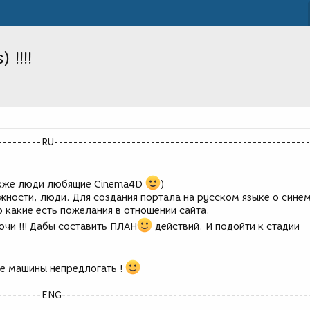
!!!!
---------RU----------------------------------------------------
акже люди любящие Cinema4D
)
жности, люди. Для создания портала на русском языке о синем
о какие есть пожелания в отношении сайта.
очи !!! Дабы составить ПЛАН
действий. И подойти к стадии
де машины непредлогать !
---------ENG---------------------------------------------------