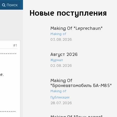
Поиск
Новые поступления
Making Of "Leprechaun"
Making of
03.08.2026
#1
----------
Август 2026
Журнал
02.08.2026
е.
Making Of
"Бронеавтомобиль БА-М85"
Making of
Публикации
28.07.2026
---------