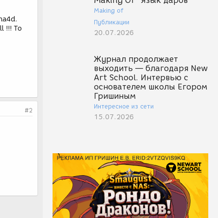
Making Of "Язык даров"
Making of
ema4d.
Публикации
 !!! To
20.07.2026
Журнал продолжает
выходить — благодаря New
Art School. Интервью с
основателем школы Егором
Гришиным
Интересное из сети
#2
15.07.2026