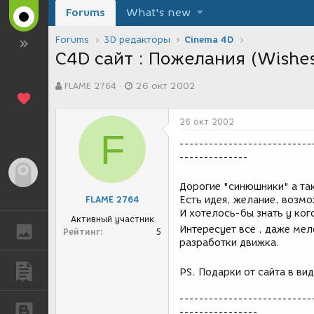
Forums
What's new
Forums
3D редакторы
Cinema 4D
C4D сайт : Пожелания (Wishes) 
А
Д
FLAME 2764
26 окт 2002
в
а
т
т
о
а
26 окт 2002
р
с
F
т
о
---------------------------
е
з
--------------
м
д
Гость
ы
а
Дорогие "синюшники" а т
н
FLAME 2764
Есть идея, желание, возмо
и
И хотелось-бы знать у ког
я
Активный участник
Интересует всё , даже мел
ГАЛЕРЕЯ
Рейтинг
5
разработки движка.
ПУБЛИКАЦИИ
PS. Подарки от сайта в ви
---------------------------
БЛОГИ
----------------