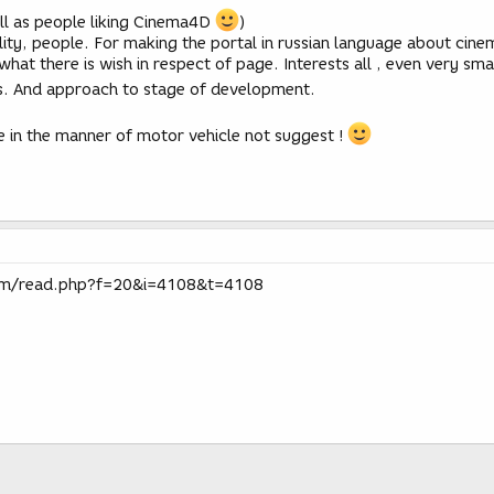
ll as people liking Cinema4D
)
bility, people. For making the portal in russian language about cin
t there is wish in respect of page. Interests all , even very small
s. And approach to stage of development.
 in the manner of motor vehicle not suggest !
um/read.php?f=20&i=4108&t=4108