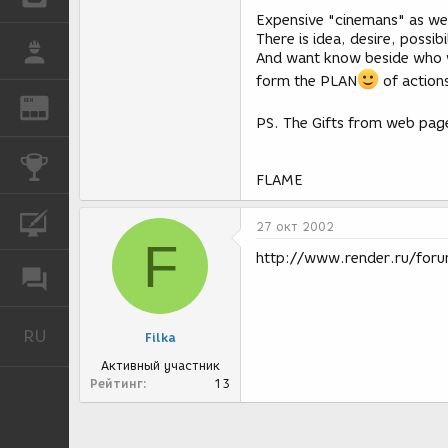
Expensive "cinemans" as we
There is idea, desire, possi
РАБОТА
And want know beside who wha
form the PLAN
of action
REN
ЖУРНАЛ
PS. The Gifts from web page
КОНКУРСЫ
FLAME
КУРСЫ
27 окт 2002
F
http://www.render.ru/for
ФОРУМ
RU
Русский
Filka
Активный участник
Рейтинг
13