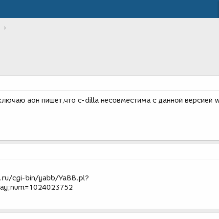
ключаю аон пишет,что c-dilla несовместима с данной версией 
ru/cgi-bin/yabb/YaBB.pl?
play;num=1024023752