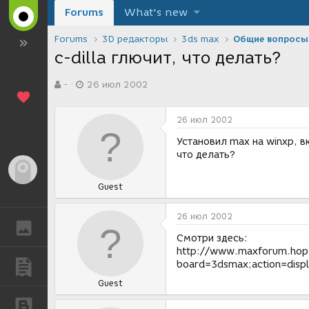
Forums
What's new
Forums
3D редакторы
3ds max
Общие вопросы
c-dilla глючит, что делать?
А
Д
-
26 июл 2002
в
а
т
т
о
а
26 июл 2002
р
с
т
о
Установил max на winxp, в
е
з
что делать?
м
д
Гость
ы
а
Guest
н
и
я
26 июл 2002
ГАЛЕРЕЯ
Смотри здесь:
http://www.maxforum.hop.
board=3dsmax;action=dis
ПУБЛИКАЦИИ
Guest
БЛОГИ