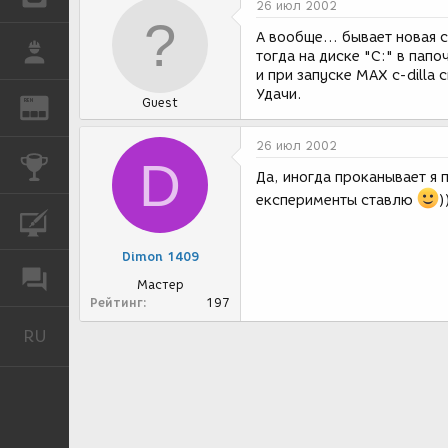
26 июл 2002
А вообще... бывает новая 
РАБОТА
тогда на диске "С:" в пап
и при запуске МАХ с-dilla
Удачи.
Guest
REN
ЖУРНАЛ
26 июл 2002
D
КОНКУРСЫ
Да, иногда проканывает я п
експерименты ставлю
)
КУРСЫ
Dimon 1409
ФОРУМ
Мастер
Рейтинг
197
RU
Русский