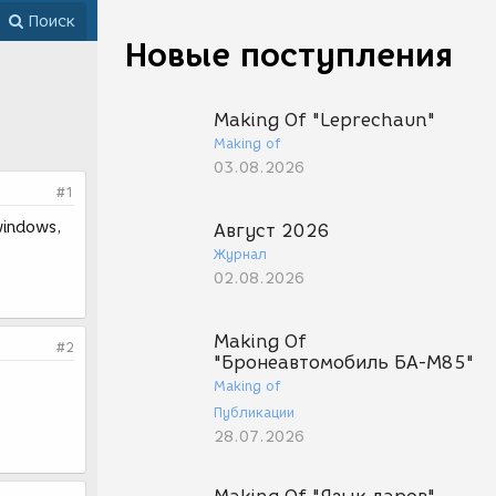
Поиск
Новые поступления
Making Of "Leprechaun"
Making of
03.08.2026
#1
windows,
Август 2026
Журнал
02.08.2026
Making Of
#2
"Бронеавтомобиль БА-М85"
Making of
Публикации
28.07.2026