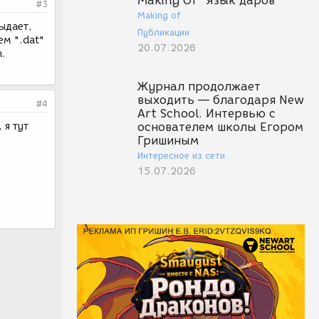
Making Of "Язык даров"
#3
Making of
ыдает,
Публикации
ем ".dat"
20.07.2026
n.
Журнал продолжает
выходить — благодаря New
#4
Art School. Интервью с
 я тут
основателем школы Егором
Гришиным
Интересное из сети
15.07.2026