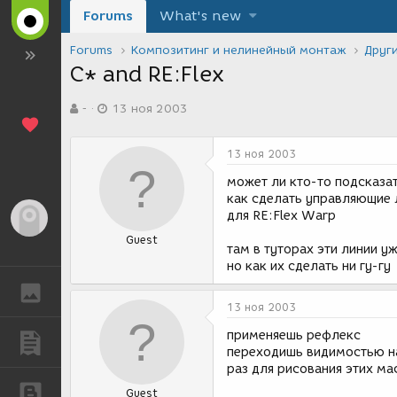
Forums
What's new
Forums
Композитинг и нелинейный монтаж
Друг
C* and RE:Flex
А
Д
-
13 ноя 2003
в
а
т
т
о
а
13 ноя 2003
р
с
т
о
может ли кто-то подсказат
е
з
как сделать управляющие 
м
д
для RE:Flex Warp
Гость
ы
а
Guest
н
там в туторах эти линии уж
и
но как их сделать ни гу-гу
я
ГАЛЕРЕЯ
13 ноя 2003
применяешь рефлекс
ПУБЛИКАЦИИ
переходишь видимостью на 
раз для рисования этих ма
БЛОГИ
Guest