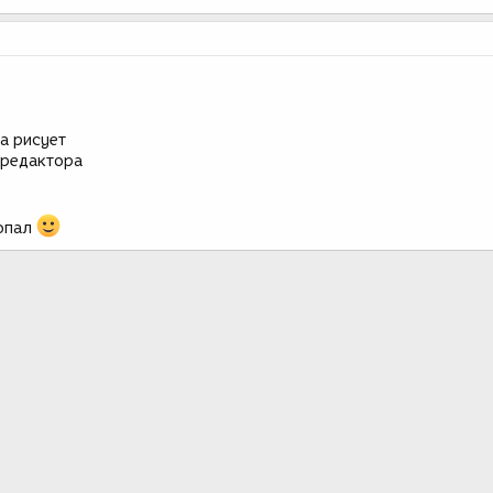
а рисует
у редактора
копал