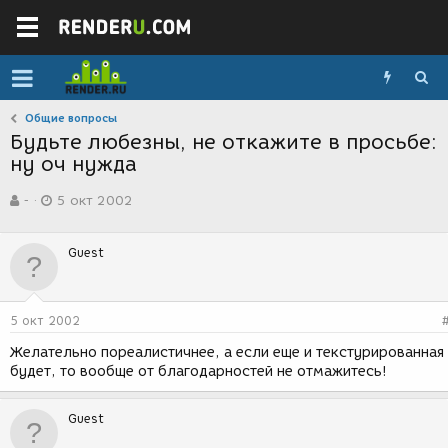
Общие вопросы
Будьте любезны, не откажите в просьбе:
ну оч нужда
А
Д
-
5 окт 2002
в
а
т
т
о
а
Guest
р
с
т
о
е
з
м
д
5 окт 2002
ы
а
н
Желательно пореалистичнее, а если еще и текстурированная
и
будет, то вообще от благодарностей не отмажитесь!
я
Guest