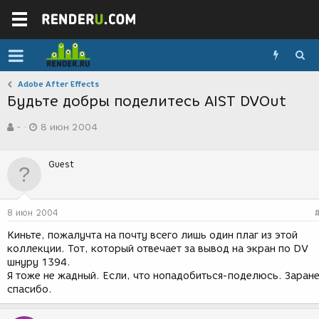
Adobe After Effects
Будьте добры поделитесь AIST DVOut
А
Д
-
8 июн 2004
в
а
т
т
о
а
Guest
р
с
т
о
е
з
м
д
8 июн 2004
ы
а
н
Киньте, пожалучта на почту всего лишь один плаг из этой
и
коллекции. Тот, который отвечает за вывод на экран по DV
я
шнуру 1394.
Я тоже не жадный. Если, что нопадобиться-поделюсь. Заран
спасибо.