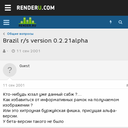
Общие вопросы
Brazil r/s version 0.2.21alpha
А
Д
-
11 сен 2001
в
а
т
т
о
а
Guest
р
с
т
о
е
з
м
д
11 сен 2001
ы
а
н
Кто-нибудь юзал уже данный сабж ?...
и
Как избавиться от информативных рамок на получаемом
я
изображении ?
Или это хитроуная буржуйская фишка, присущая альфа-
версии.
У бета-версии такого не было