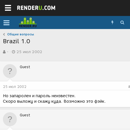
Общие вопросы
Brazil 1.0
А
Д
-
25 июл 2002
в
а
т
т
о
а
Guest
р
с
т
о
е
з
м
д
25 июл 2002
ы
а
н
Но запаролен и пароль неизвестен.
и
Скоро выложу и скажу куда. Возможно это фэйк.
я
Guest