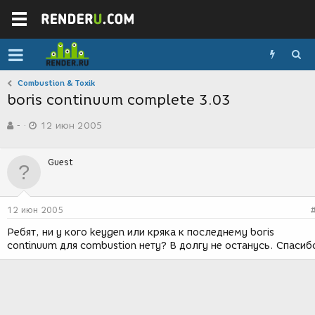
Combustion & Toxik
boris continuum complete 3.03
А
Д
-
12 июн 2005
в
а
т
т
о
а
Guest
р
с
т
о
е
з
м
д
12 июн 2005
ы
а
н
Ребят, ни у кого keygen или кряка к последнему boris
и
continuum для combustion нету? В долгу не останусь. Спасиб
я