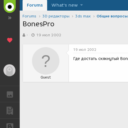
Forums
What's new
Forums
3D редакторы
3ds max
Общие вопросы
BonesPro
А
Д
-
19 июл 2002
в
а
т
т
о
а
19 июл 2002
р
с
т
о
Где достать скякнутый Bon
е
з
м
д
Гость
ы
а
Guest
н
и
я
ГАЛЕРЕЯ
ПУБЛИКАЦИИ
БЛОГИ