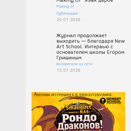
Making Of "Язык даров"
Making of
Публикации
20.07.2026
Журнал продолжает
выходить — благодаря New
Art School. Интервью с
основателем школы Егором
Гришиным
Интересное из сети
15.07.2026