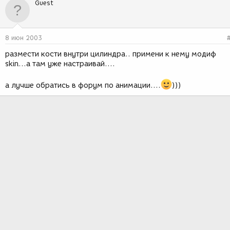
Guest
8 июн 2003
размести кости внутри цилиндра.. примени к нему модиф
skin...а там уже настраивай....
а лучше обратись в форум по анимации....
)))