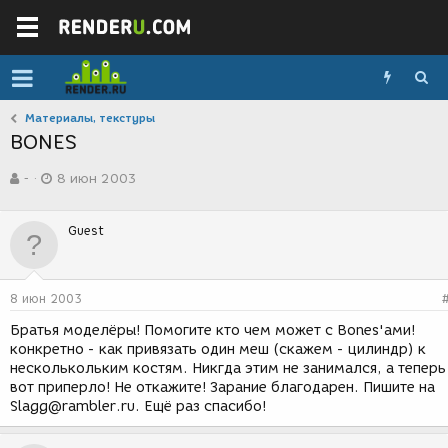
Материалы, текстуры
BONES
А
Д
-
8 июн 2003
в
а
т
т
о
а
Guest
р
с
т
о
е
з
м
д
8 июн 2003
ы
а
н
Братья моделёры! Помогите кто чем может с Bones'ами!
и
конкретно - как привязать один меш (скажем - цилиндр) к
я
несколькольким костям. Никгда этим не занимался, а теперь
вот приперло! Не откажите! Зарание благодарен. Пишите на
Slagg@rambler.ru. Ещё раз спасибо!