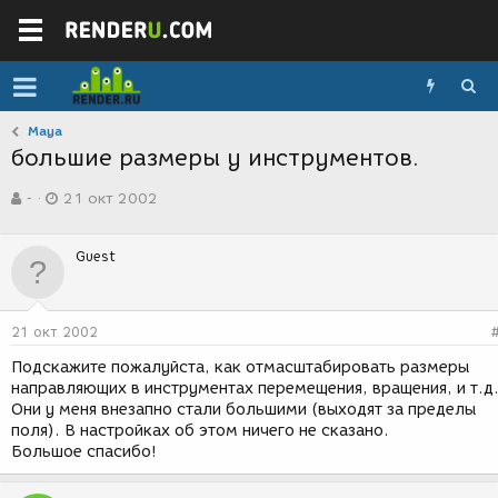
Maya
большие размеры у инструментов.
А
Д
-
21 окт 2002
в
а
т
т
о
а
Guest
р
с
т
о
е
з
м
д
21 окт 2002
ы
а
н
Подскажите пожалуйста, как отмасштабировать размеры
и
направляющих в инструментах перемещения, вращения, и т.д
я
Они у меня внезапно стали большими (выходят за пределы
поля). В настройках об этом ничего не сказано.
Большое спасибо!