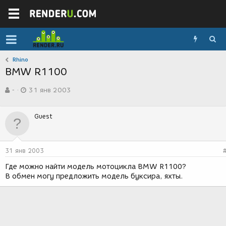
Rhino
BMW R1100
А
Д
-
31 янв 2003
в
а
т
т
о
а
Guest
р
с
т
о
е
з
м
д
31 янв 2003
ы
а
н
Где можно найти модель мотоцикла BMW R1100?
и
В обмен могу предложить модель буксира, яхты.
я